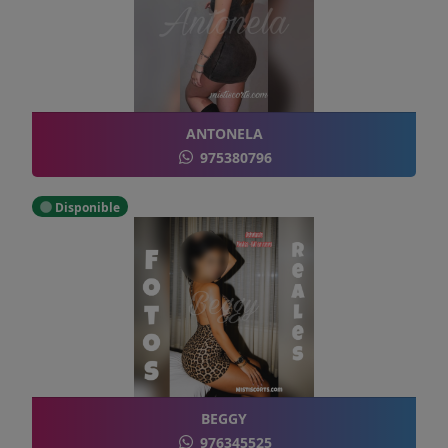
ANTONELA
975380796
Disponible
BEGGY
976345525