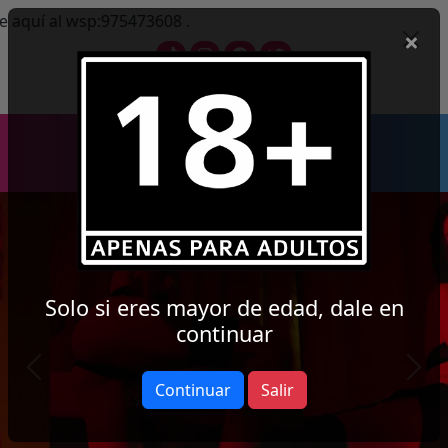
975473608 .
2
0
8
4
8
9
6
Menú
Solo si eres mayor de edad, dale en
continuar
Previous
Next
Continuar
Salir