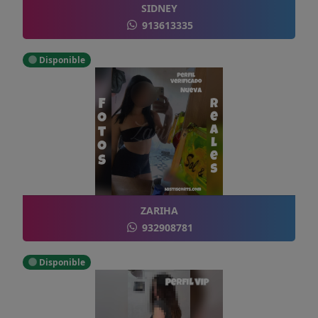
SIDNEY
913613335
Disponible
ZARIHA
932908781
Disponible