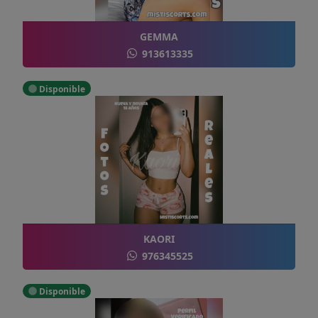
GEMMA
913613335
Disponible
KAORI
976345525
Disponible