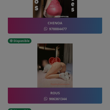
CHENOA
978884477
Disponible
ROUS
906361344