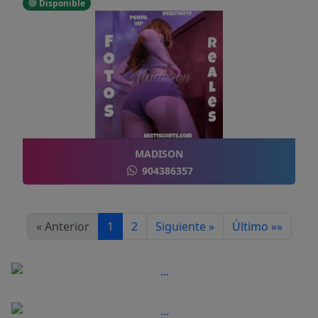
Disponible
MADISON
904386357
« Anterior
1
2
Siguiente »
Último »»