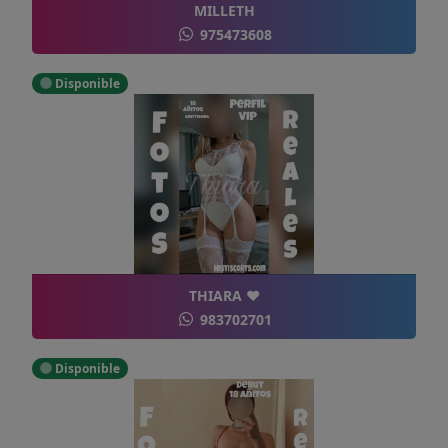
MILLETH
975473608
Disponible
THIARA ❤️
983702701
Disponible