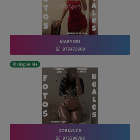
MARYORI
975473608
Disponible
KORIANCA
975380796