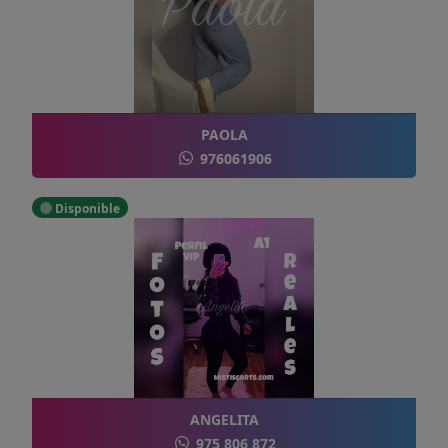
PAOLA
976061906
Disponible
ANGELITA
975 806 872